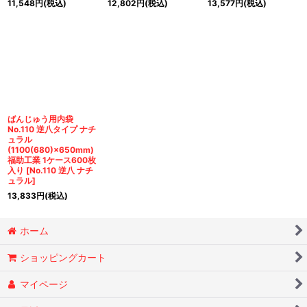
11,548
円
(税込)
12,802
円
(税込)
13,577
円
(税込)
ばんじゅう用内袋
No.110 逆八タイプ ナチ
ュラル
(1100(680)×650mm)
福助工業 1ケース600枚
入り
[
No.110 逆八 ナチ
ュラル
]
13,833
円
(税込)
ホーム
ショッピングカート
マイページ