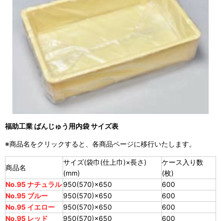
福助工業 ばんじゅう用内袋 サイズ表
※商品名をクリックすると、各商品ページに移行いたします。
サイズ(袋巾(仕上巾)×長さ)
ケース入り数
商品名
(mm)
(枚)
No.95 ナチュラル
950(570)×650
600
No.95 ブルー
950(570)×650
600
No.95 イエロー
950(570)×650
600
No.95 レッド
950(570)×650
600