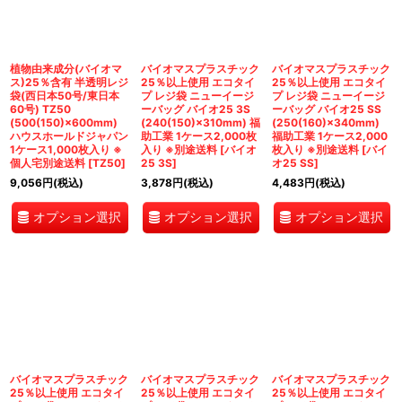
植物由来成分(バイオマ
バイオマスプラスチック
バイオマスプラスチック
ス)25％含有 半透明レジ
25％以上使用 エコタイ
25％以上使用 エコタイ
袋(西日本50号/東日本
プ レジ袋 ニューイージ
プ レジ袋 ニューイージ
60号) TZ50
ーバッグ バイオ25 3S
ーバッグ バイオ25 SS
(500(150)×600mm)
(240(150)×310mm) 福
(250(160)×340mm)
ハウスホールドジャパン
助工業 1ケース2,000枚
福助工業 1ケース2,000
1ケース1,000枚入り ※
入り ※別途送料
[
バイオ
枚入り ※別途送料
[
バイ
個人宅別途送料
[
TZ50
]
25 3S
]
オ25 SS
]
9,056
円
(税込)
3,878
円
(税込)
4,483
円
(税込)
オプション選択
オプション選択
オプション選択
バイオマスプラスチック
バイオマスプラスチック
バイオマスプラスチック
25％以上使用 エコタイ
25％以上使用 エコタイ
25％以上使用 エコタイ