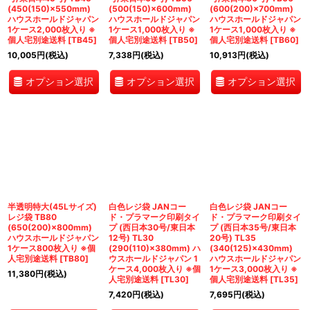
(450(150)×550mm)
(500(150)×600mm)
(600(200)×700mm)
ハウスホールドジャパン
ハウスホールドジャパン
ハウスホールドジャパン
1ケース2,000枚入り ※
1ケース1,000枚入り ※
1ケース1,000枚入り ※
個人宅別途送料
[
TB45
]
個人宅別途送料
[
TB50
]
個人宅別途送料
[
TB60
]
10,005
円
(税込)
7,338
円
(税込)
10,913
円
(税込)
オプション選択
オプション選択
オプション選択
半透明特大(45Lサイズ)
白色レジ袋 JANコー
白色レジ袋 JANコー
レジ袋 TB80
ド・プラマーク印刷タイ
ド・プラマーク印刷タイ
(650(200)×800mm)
プ (西日本30号/東日本
プ (西日本35号/東日本
ハウスホールドジャパン
12号) TL30
20号) TL35
1ケース800枚入り ※個
(290(110)×380mm) ハ
(340(125)×430mm)
人宅別途送料
[
TB80
]
ウスホールドジャパン 1
ハウスホールドジャパン
ケース4,000枚入り ※個
1ケース3,000枚入り ※
11,380
円
(税込)
人宅別途送料
[
TL30
]
個人宅別途送料
[
TL35
]
7,420
円
(税込)
7,695
円
(税込)