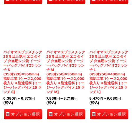
バイオマスプラスチック
バイオマスプラスチック
バイオマスプラスチック
25％以上使用 エコタイ
25％以上使用 エコタイ
25％以上使用 エコタイ
プ 弁当用レジ袋 イージ
プ 弁当用レジ袋 イージ
プ 弁当用レジ袋 イージ
ーバッグ バイオ25 ラン
ーバッグ バイオ25 ラン
ーバッグ バイオ25 ラン
チ S
チ M
チ L
(350(220)×350mm)
(450(250)×350mm)
(450(250)×400mm)
福助工業 1ケース2,000
福助工業 1ケース2,000
福助工業 1ケース2,000
枚入り ※別途送料
[
イー
枚入り ※別途送料
[
イー
枚入り ※別途送料
[
イー
ジーバッグ バイオ25 ラ
ジーバッグ バイオ25 ラ
ジーバッグ バイオ25 ラ
ンチ S
]
ンチ M
]
ンチ L
]
6,380
円
～6,875
円
7,838
円
～8,718
円
8,470
円
～9,680
円
(税込)
(税込)
(税込)
オプション選択
オプション選択
オプション選択