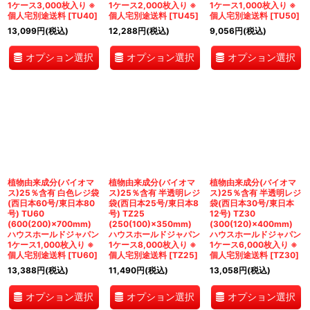
1ケース3,000枚入り ※
1ケース2,000枚入り ※
1ケース1,000枚入り ※
個人宅別途送料
[
TU40
]
個人宅別途送料
[
TU45
]
個人宅別途送料
[
TU50
]
13,099
円
(税込)
12,288
円
(税込)
9,056
円
(税込)
オプション選択
オプション選択
オプション選択
植物由来成分(バイオマ
植物由来成分(バイオマ
植物由来成分(バイオマ
ス)25％含有 白色レジ袋
ス)25％含有 半透明レジ
ス)25％含有 半透明レジ
(西日本60号/東日本80
袋(西日本25号/東日本8
袋(西日本30号/東日本
号) TU60
号) TZ25
12号) TZ30
(600(200)×700mm)
(250(100)×350mm)
(300(120)×400mm)
ハウスホールドジャパン
ハウスホールドジャパン
ハウスホールドジャパン
1ケース1,000枚入り ※
1ケース8,000枚入り ※
1ケース6,000枚入り ※
個人宅別途送料
[
TU60
]
個人宅別途送料
[
TZ25
]
個人宅別途送料
[
TZ30
]
13,388
円
(税込)
11,490
円
(税込)
13,058
円
(税込)
オプション選択
オプション選択
オプション選択