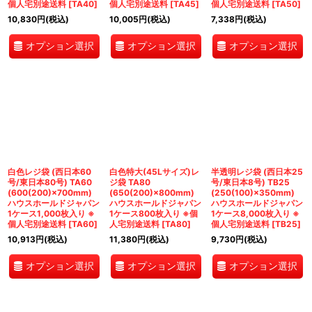
個人宅別途送料
[
TA40
]
個人宅別途送料
[
TA45
]
個人宅別途送料
[
TA50
]
10,830
円
(税込)
10,005
円
(税込)
7,338
円
(税込)
オプション選択
オプション選択
オプション選択
白色レジ袋 (西日本60
白色特大(45Lサイズ)レ
半透明レジ袋 (西日本25
号/東日本80号) TA60
ジ袋 TA80
号/東日本8号) TB25
(600(200)×700mm)
(650(200)×800mm)
(250(100)×350mm)
ハウスホールドジャパン
ハウスホールドジャパン
ハウスホールドジャパン
1ケース1,000枚入り ※
1ケース800枚入り ※個
1ケース8,000枚入り ※
個人宅別途送料
[
TA60
]
人宅別途送料
[
TA80
]
個人宅別途送料
[
TB25
]
10,913
円
(税込)
11,380
円
(税込)
9,730
円
(税込)
オプション選択
オプション選択
オプション選択