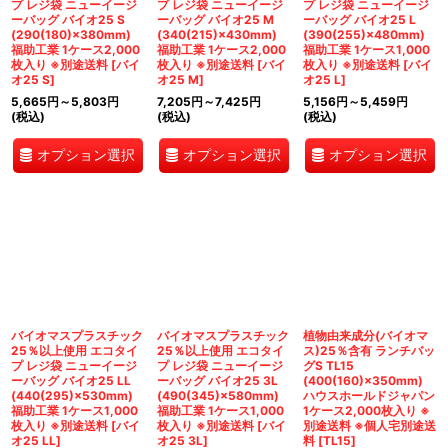
プ レジ袋 ニューイージ
プ レジ袋 ニューイージ
プ レジ袋 ニューイージ
ーバッグ バイオ25 S
ーバッグ バイオ25 M
ーバッグ バイオ25 L
(290(180)×380mm)
(340(215)×430mm)
(390(255)×480mm)
福助工業 1ケース2,000
福助工業 1ケース2,000
福助工業 1ケース1,000
枚入り ※別途送料
[
バイ
枚入り ※別途送料
[
バイ
枚入り ※別途送料
[
バイ
オ25 S
]
オ25 M
]
オ25 L
]
5,665
円
～5,803
円
7,205
円
～7,425
円
5,156
円
～5,459
円
(税込)
(税込)
(税込)
オプション選択
オプション選択
オプション選択
バイオマスプラスチック
バイオマスプラスチック
植物由来成分(バイオマ
25％以上使用 エコタイ
25％以上使用 エコタイ
ス)25％含有 ランチバッ
プ レジ袋 ニューイージ
プ レジ袋 ニューイージ
グS TL15
ーバッグ バイオ25 LL
ーバッグ バイオ25 3L
(400(160)×350mm)
(440(295)×530mm)
(490(345)×580mm)
ハウスホールドジャパン
福助工業 1ケース1,000
福助工業 1ケース1,000
1ケース2,000枚入り ※
枚入り ※別途送料
[
バイ
枚入り ※別途送料
[
バイ
別途送料 ※個人宅別途送
オ25 LL
]
オ25 3L
]
料
[
TL15
]