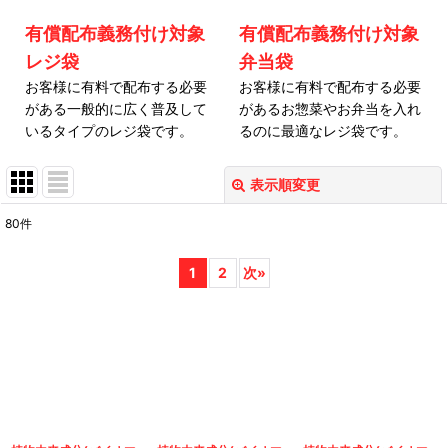
有償配布義務付け対象
有償配布義務付け対象
レジ袋
弁当袋
お客様に有料で配布する必要
お客様に有料で配布する必要
がある一般的に広く普及して
があるお惣菜やお弁当を入れ
いるタイプのレジ袋です。
るのに最適なレジ袋です。
表示順変更
閉じる
80
件
サブカテゴリ
:
1
2
次
»
表示数
:
並び順
:
絞り込む