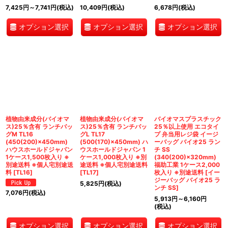
7,425
円
～7,741
円
(税込)
10,409
円
(税込)
6,678
円
(税込)
オプション選択
オプション選択
オプション選択
植物由来成分(バイオマ
植物由来成分(バイオマ
バイオマスプラスチック
ス)25％含有 ランチバッ
ス)25％含有 ランチバッ
25％以上使用 エコタイ
グM TL16
グL TL17
プ 弁当用レジ袋 イージ
(450(200)×450mm)
(500(170)×450mm) ハ
ーバッグ バイオ25 ラン
ハウスホールドジャパン
ウスホールドジャパン 1
チ SS
1ケース1,500枚入り ※
ケース1,000枚入り ※別
(340(200)×320mm)
別途送料 ※個人宅別途送
途送料 ※個人宅別途送料
福助工業 1ケース2,000
料
[
TL16
]
[
TL17
]
枚入り ※別途送料
[
イー
ジーバッグ バイオ25 ラ
5,825
円
(税込)
ンチ SS
]
7,076
円
(税込)
5,913
円
～6,160
円
(税込)
オプション選択
オプション選択
オプション選択