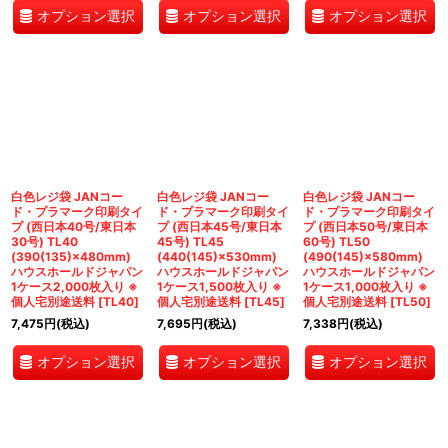
オプション選択
オプション選択
オプション選択
白色レジ袋 JANコー
白色レジ袋 JANコー
白色レジ袋 JANコー
ド・プラマーク印刷タイ
ド・プラマーク印刷タイ
ド・プラマーク印刷タイ
プ (西日本40号/東日本
プ (西日本45号/東日本
プ (西日本50号/東日本
30号) TL40
45号) TL45
60号) TL50
(390(135)×480mm)
(440(145)×530mm)
(490(145)×580mm)
ハウスホールドジャパン
ハウスホールドジャパン
ハウスホールドジャパン
1ケース2,000枚入り ※
1ケース1,500枚入り ※
1ケース1,000枚入り ※
個人宅別途送料
[
TL40
]
個人宅別途送料
[
TL45
]
個人宅別途送料
[
TL50
]
7,475
円
(税込)
7,695
円
(税込)
7,338
円
(税込)
オプション選択
オプション選択
オプション選択