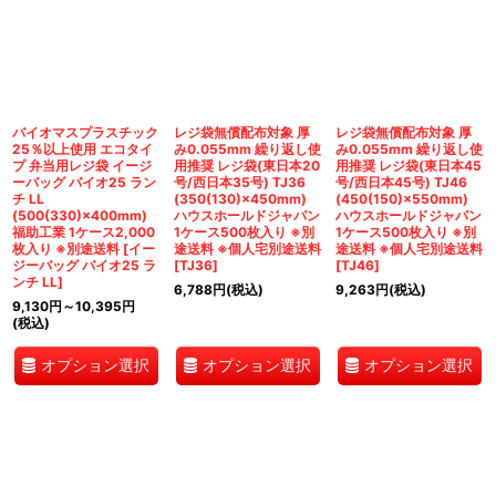
バイオマスプラスチック
レジ袋無償配布対象 厚
レジ袋無償配布対象 厚
25％以上使用 エコタイ
み0.055mm 繰り返し使
み0.055mm 繰り返し使
プ 弁当用レジ袋 イージ
用推奨 レジ袋(東日本20
用推奨 レジ袋(東日本45
ーバッグ バイオ25 ラン
号/西日本35号) TJ36
号/西日本45号) TJ46
チ LL
(350(130)×450mm)
(450(150)×550mm)
(500(330)×400mm)
ハウスホールドジャパン
ハウスホールドジャパン
福助工業 1ケース2,000
1ケース500枚入り ※別
1ケース500枚入り ※別
枚入り ※別途送料
[
イー
途送料 ※個人宅別途送料
途送料 ※個人宅別途送料
ジーバッグ バイオ25 ラ
[
TJ36
]
[
TJ46
]
ンチ LL
]
6,788
円
(税込)
9,263
円
(税込)
9,130
円
～10,395
円
(税込)
オプション選択
オプション選択
オプション選択