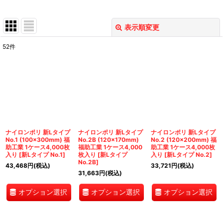
表示順変更
閉じる
52
件
表示数
:
並び順
:
絞り込む
ナイロンポリ 新Lタイプ
ナイロンポリ 新Lタイプ
ナイロンポリ 新Lタイプ
No.1 (100×300mm) 福
No.2B (120×170mm)
No.2 (120×200mm) 福
助工業 1ケース4,000枚
福助工業 1ケース4,000
助工業 1ケース4,000枚
入り
[
新Lタイプ No.1
]
枚入り
[
新Lタイプ
入り
[
新Lタイプ No.2
]
No.2B
]
43,468
円
(税込)
33,721
円
(税込)
31,663
円
(税込)
オプション選択
オプション選択
オプション選択