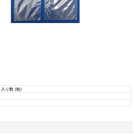
入り数 (枚)
閉じる