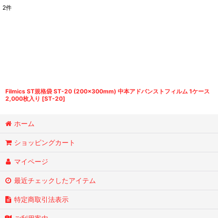
2
件
表示数
:
並び順
:
Filmics ST規格袋 ST-20 (200×300mm) 中本アドバンストフィルム 1ケース
2,000枚入り
[
ST-20
]
ホーム
ショッピングカート
マイページ
最近チェックしたアイテム
特定商取引法表示