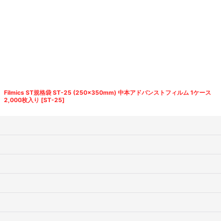
絞り込む
Filmics ST規格袋 ST-25 (250×350mm) 中本アドバンストフィルム 1ケース
2,000枚入り
[
ST-25
]