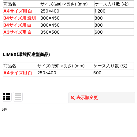
商品名
サイズ(袋巾×長さ) (mm)
ケース入り数 (枚)
A4サイズ用 白
250×400
1,200
B4サイズ用 透明
300×450
800
B4サイズ用 白
300×450
800
A3サイズ用 白
350×500
600
LIMEX(環境配慮型商品)
商品名
サイズ(袋巾×長さ) (mm)
ケース入り数 (枚)
A4サイズ用 白
250×400
500
表示順変更
閉じる
5
件
表示数
:
並び順
: