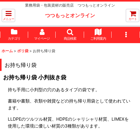
業務用袋・包装資材の販売店 つつもっとオンライン
つつもっとオンライン
メニュー
カート
カテゴリ
マイページ
商品検索
ご利用案内
ホーム
>
ポリ袋
>
お持ち帰り袋
お持ち帰り袋
お持ち帰り袋 小判抜き袋
持ち手用に小判型の穴のあるタイプの袋です。
書籍や書類、衣類や雑貨などの持ち帰り用袋として使われてい
ます。
LLDPEのツルツル材質、HDPEのシャリシャリ材質、LIMEXを
使用した環境に優しい材質の3種類があります。