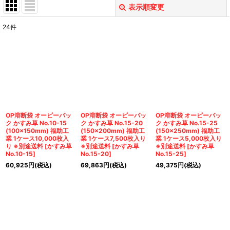
表示順変更
閉じる
24
件
表示数
:
並び順
:
絞り込む
OP溶断袋 オーピーパッ
OP溶断袋 オーピーパッ
OP溶断袋 オーピーパッ
ク かすみ草 No.10-15
ク かすみ草 No.15-20
ク かすみ草 No.15-25
(100×150mm) 福助工
(150×200mm) 福助工
(150×250mm) 福助工
業 1ケース10,000枚入
業 1ケース7,500枚入り
業 1ケース5,000枚入り
り ※別途送料
[
かすみ草
※別途送料
[
かすみ草
※別途送料
[
かすみ草
No.10-15
]
No.15-20
]
No.15-25
]
60,925
円
(税込)
69,863
円
(税込)
49,375
円
(税込)