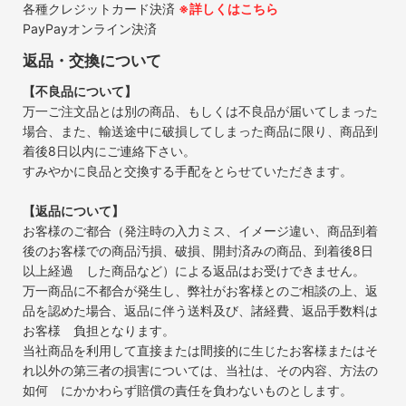
各種クレジットカード決済
※詳しくはこちら
PayPayオンライン決済
返品・交換について
【不良品について】
万一ご注文品とは別の商品、もしくは不良品が届いてしまった
場合、また、輸送途中に破損してしまった商品に限り、商品到
着後8日以内にご連絡下さい。
すみやかに良品と交換する手配をとらせていただきます。
【返品について】
お客様のご都合（発注時の入力ミス、イメージ違い、商品到着
後のお客様での商品汚損、破損、開封済みの商品、到着後8日
以上経過 した商品など）による返品はお受けできません。
万一商品に不都合が発生し、弊社がお客様とのご相談の上、返
品を認めた場合、返品に伴う送料及び、諸経費、返品手数料は
お客様 負担となります。
当社商品を利用して直接または間接的に生じたお客様またはそ
れ以外の第三者の損害については、当社は、その内容、方法の
如何 にかかわらず賠償の責任を負わないものとします。