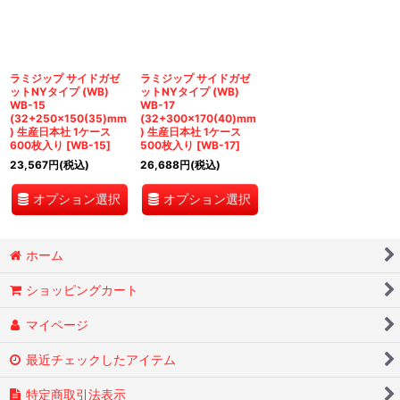
絞り込む
ラミジップ サイドガゼ
ラミジップ サイドガゼ
ットNYタイプ (WB)
ットNYタイプ (WB)
WB-15
WB-17
(32+250×150(35)mm
(32+300×170(40)mm
) 生産日本社 1ケース
) 生産日本社 1ケース
600枚入り
[
WB-15
]
500枚入り
[
WB-17
]
23,567
円
(税込)
26,688
円
(税込)
オプション選択
オプション選択
ホーム
ショッピングカート
マイページ
最近チェックしたアイテム
特定商取引法表示