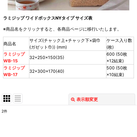
ラミジップ ワイドボックスNYタイプ サイズ表
※商品名をクリックすると、各商品ページに移行いたします。
サイズ(チャック上+チャック下×袋巾
ケース入り数
商品名
(ガゼット巾)) (mm)
(枚)
ラミジップ
600 (50枚
32+250×150(35)
WB-15
×12結束)
ラミジップ
500 (50枚
32+300×170(40)
WB-17
×10結束)
表示順変更
閉じる
2
件
表示数
:
並び順
: