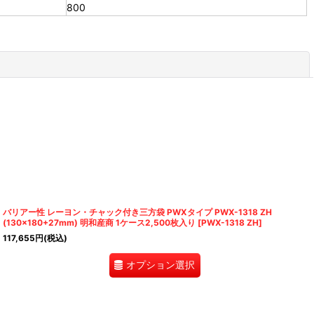
800
閉じる
バリアー性 レーヨン・チャック付き三方袋 PWXタイプ PWX-1318 ZH
(130×180+27mm) 明和産商 1ケース2,500枚入り
[
PWX-1318 ZH
]
117,655
円
(税込)
オプション選択