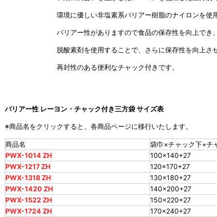
環境に優しい非塩素系バリアー樹脂のナイロンを使
バリアー性がありますので食品の保存性を向上でき
脱酸素剤を使用することで、さらに保存性を向上さ
再封性のある便利なチャック付きです。
バリアー性 レーヨン・チャック付き三方袋 サイズ表
※商品名をクリックすると、各商品ページに移行いたします。
商品名
袋巾×チャック下+チャ
PWX-1014 ZH
100×140+27
PWX-1217 ZH
120×170+27
PWX-1318 ZH
130×180+27
PWX-1420 ZH
140×200+27
PWX-1522 ZH
150×220+27
PWX-1724 ZH
170×240+27