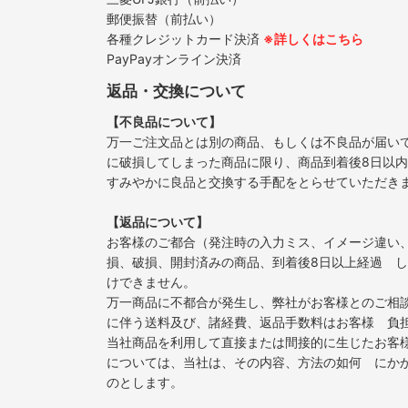
郵便振替（前払い）
各種クレジットカード決済
※詳しくはこちら
PayPayオンライン決済
返品・交換について
【不良品について】
万一ご注文品とは別の商品、もしくは不良品が届い
に破損してしまった商品に限り、商品到着後8日以
すみやかに良品と交換する手配をとらせていただき
【返品について】
お客様のご都合（発注時の入力ミス、イメージ違い
損、破損、開封済みの商品、到着後8日以上経過 
けできません。
万一商品に不都合が発生し、弊社がお客様とのご相
に伴う送料及び、諸経費、返品手数料はお客様 負
当社商品を利用して直接または間接的に生じたお客
については、当社は、その内容、方法の如何 にか
のとします。