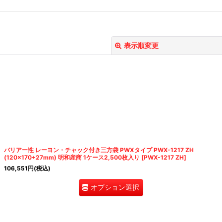
表示順変更
絞り込む
バリアー性 レーヨン・チャック付き三方袋 PWXタイプ PWX-1217 ZH
(120×170+27mm) 明和産商 1ケース2,500枚入り
[
PWX-1217 ZH
]
106,551
円
(税込)
オプション選択