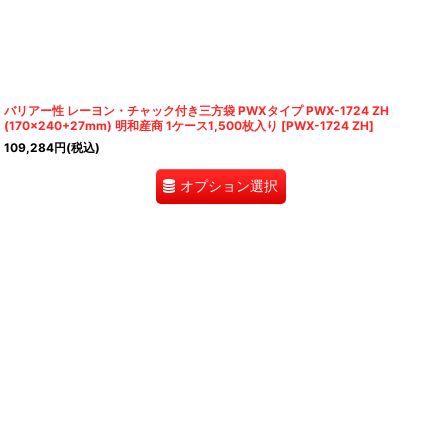
バリアー性 レーヨン・チャック付き三方袋 PWXタイプ PWX-1724 ZH
(170×240+27mm) 明和産商 1ケース1,500枚入り
[
PWX-1724 ZH
]
109,284
円
(税込)
オプション選択