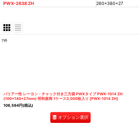
PWX-2638 ZH
260×380+27
7
件
表示数
:
並び順
:
バリアー性 レーヨン・チャック付き三方袋 PWXタイプ PWX-1014 ZH
(100×140+27mm) 明和産商 1ケース3,000枚入り
[
PWX-1014 ZH
]
106,594
円
(税込)
オプション選択