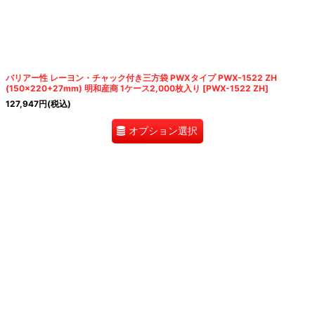
バリアー性 レーヨン・チャック付き三方袋 PWXタイプ PWX-1522 ZH
(150×220+27mm) 明和産商 1ケース2,000枚入り
[
PWX-1522 ZH
]
127,947
円
(税込)
オプション選択