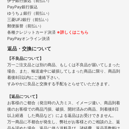
伊予銀行振込（前払い）
PayPay銀行振込
ゆうちょ銀行（前払い）
三菱UFJ銀行（前払い）
郵便振替（前払い）
各種クレジットカード決済
※詳しくはこちら
PayPayオンライン決済
返品・交換について
【不良品について】
万一ご注文品とは別の商品、もしくは不良品が届いてしまった
場合、また、輸送途中に破損してしまった商品に限り、商品到
着後8日以内にご連絡下さい。
すみやかに良品と交換する手配をとらせていただきます。
【返品について】
お客様のご都合（発注時の入力ミス、イメージ違い、商品到着
後のお客様での商品汚損、破損、開封済みの商品、到着後8日
以上経過 した商品など）による返品はお受けできません。
万一商品に不都合が発生し、弊社がお客様とのご相談の上、返
品を認めた場合、返品に伴う送料及び、諸経費、返品手数料は