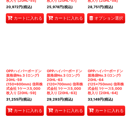
枚入り
[
20HL-55
]
枚入り
[
20HL-57
]
枚入り
[
20HL-58
]
20,972
円
(税込)
25,978
円
(税込)
28,751
円
(税込)
オプション選択
カートに入れる
カートに入れる
OPPハイパーボードン
OPPハイパーボードン
OPPハイパーボードン
規格袋No.3 (ロング)
規格袋No.3 (ロング)
規格袋No.3 (ロング)
20HL-59
20HL-63
20HL-64
(150×600mm) 信和株
(120×700mm) 信和株
(125×750mm) 信和株
式会社 1ケース5,000
式会社 1ケース5,000
式会社 1ケース5,000
枚入り
[
20HL-59
]
枚入り
[
20HL-63
]
枚入り
[
20HL-64
]
31,255
円
(税込)
29,293
円
(税込)
33,149
円
(税込)
カートに入れる
カートに入れる
カートに入れる