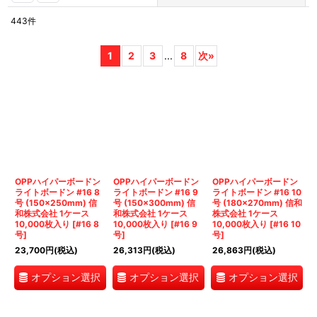
443
件
表示数
:
1
2
3
...
8
次
»
並び順
:
絞り込む
OPPハイパーボードン
OPPハイパーボードン
OPPハイパーボードン
ライトボードン #16 8
ライトボードン #16 9
ライトボードン #16 10
号 (150×250mm) 信
号 (150×300mm) 信
号 (180×270mm) 信和
和株式会社 1ケース
和株式会社 1ケース
株式会社 1ケース
10,000枚入り
[
#16 8
10,000枚入り
[
#16 9
10,000枚入り
[
#16 10
号
]
号
]
号
]
23,700
円
(税込)
26,313
円
(税込)
26,863
円
(税込)
オプション選択
オプション選択
オプション選択