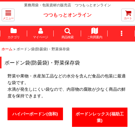
業務用袋・包装資材の販売店 つつもっとオンライン
つつもっとオンライン
メニュー
カート
カテゴリ
マイページ
商品検索
ご利用案内
ホーム
>
ボードン袋(防曇袋)・野菜保存袋
ボードン袋(防曇袋)・野菜保存袋
野菜や果物・水産加工品などの水分を含んだ食品の包装に最適
な袋です。
水滴が発生しにくい袋なので、内容物の腐敗が少なく商品の鮮
度を保持できます。
ハイパーボードン(信和)
ボードンレックス(福助工
業)