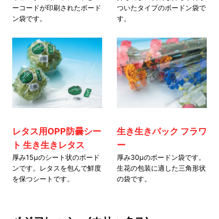
ーコードが印刷されたボード
ついたタイプのボードン袋で
ン袋です。
す。
レタス用OPP防曇シー
生き生きパック フラワ
ト 生き生きレタス
ー
厚み15μのシート状のボード
厚み30μのボードン袋です。
ンです。レタスを包んで鮮度
生花の包装に適した三角形状
を保つシートです。
の袋です。