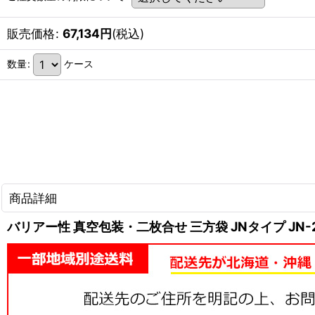
販売価格
:
67,134
円
(税込)
数量
:
ケース
商品詳細
バリアー性 真空包装・二枚合せ 三方袋 JNタイプ JN-20