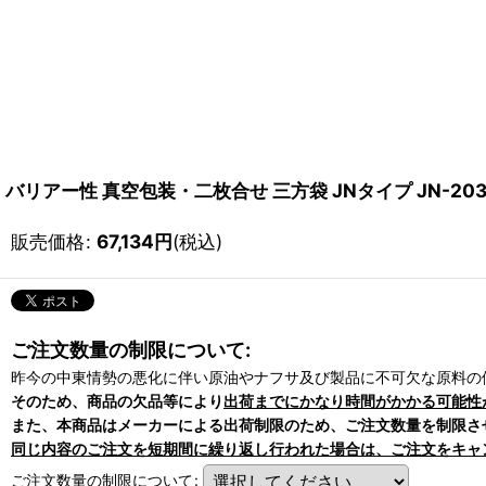
バリアー性 真空包装・二枚合せ 三方袋 JNタイプ JN-2030 
販売価格
:
67,134
円
(税込)
ご注文数量の制限について:
昨今の中東情勢の悪化に伴い原油やナフサ及び製品に不可欠な原料の
そのため、商品の欠品等により
出荷までにかなり時間がかかる可能性
また、本商品はメーカーによる出荷制限のため、ご注文数量を制限さ
同じ内容のご注文を短期間に繰り返し行われた場合は、ご注文をキャ
ご注文数量の制限について
: