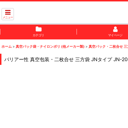
メニュー
カテゴリ
マイページ
ホーム
>
真空パック袋・ナイロンポリ (他メーカー製)
>
真空パック・二枚合せ 三
バリアー性 真空包装・二枚合せ 三方袋 JNタイプ JN-2030