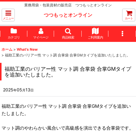
業務用袋・包装資材の販売店 つつもっとオンライン
つつもっとオンライン
メニュー
カート
カテゴリ
マイページ
商品検索
ご利用案内
ホーム
>
What's New
>
福助工業のバリアー性 マット調 合掌袋 合掌GMタイプを追加いたしました。
福助工業のバリアー性 マット調 合掌袋 合掌GMタイプ
を追加いたしました。
2025
05
13
年
月
日
福助工業のバリアー性 マット調 合掌袋 合掌GMタイプを追加い
たしました。
マット調のやわらかい風合いで高級感を演出できる合掌袋です。